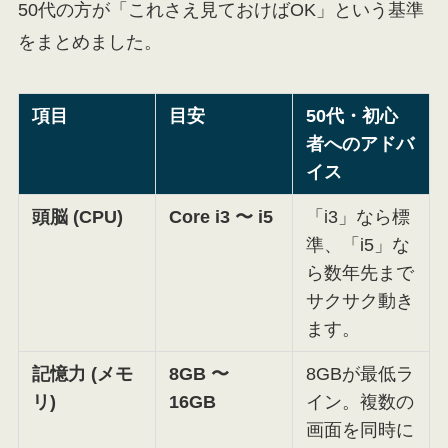
50代の方が「これさえ見ておけばOK」という基準
をまとめました。
項目
目安
50代・初心
者へのアドバ
イス
頭脳 (CPU)
Core i3 〜 i5
「i3」なら標
準、「i5」な
ら数年先まで
サクサク動き
ます。
記憶力 (メモ
8GB 〜
8GBが最低ラ
リ)
16GB
イン。複数の
画面を同時に